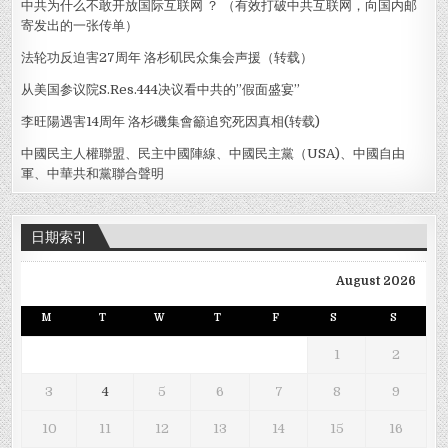
月
中共为什么不敢开放国际互联网 ？ （有效打破中共互联网，向国内邮
初
寄发出的一张传单）
二
召
开
法轮功反迫害27周年 洛杉矶民众集会声援（转载）
网
络
从美国参议院S.Res.444决议看中共的”假面盛宴”
工
作
李旺陽遇害14周年 洛杉磯集會籲追究死因真相(转载)
会
议
中國民主人權聯盟、民主中國陣線、中國民主黨（USA)、中國自由
軍、中華共和黨聯合聲明
日期索引
August 2026
M
T
W
T
F
S
S
1
2
3
4
5
6
7
8
9
10
11
12
13
14
15
16