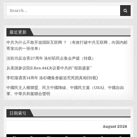
将
于
Search
4
for:
月
11
日
召
开
最近更新
中共为什么不敢开放国际互联网 ？ （有效打破中共互联网，向国内邮
寄发出的一张传单）
法轮功反迫害27周年 洛杉矶民众集会声援（转载）
从美国参议院S.Res.444决议看中共的”假面盛宴”
李旺陽遇害14周年 洛杉磯集會籲追究死因真相(转载)
中國民主人權聯盟、民主中國陣線、中國民主黨（USA)、中國自由
軍、中華共和黨聯合聲明
日期索引
August 2026