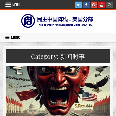
Skip
MENU
to
content
MENU
Category:
新闻时事