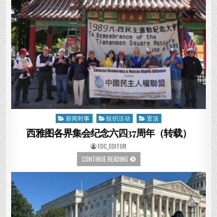
新闻时事
组织活动
置顶
Posted
in
西雅图各界集会纪念六四37周年（转载）
AUTHOR:
FDC_EDITOR
西
CONTINUE READING
雅
图
各
界
集
会
纪
念
六