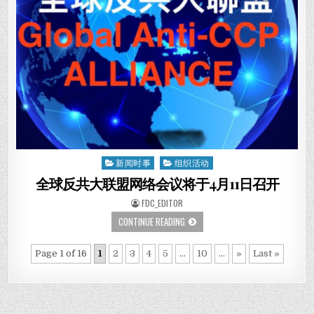
行
声
援
民
主
党
北
京
分
部
活
动
新闻时事
组织活动
Posted
in
全球反共大联盟网络会议将于4月11日召开
AUTHOR:
FDC_EDITOR
全
CONTINUE READING
球
反
共
Page 1 of 16
1
2
3
4
5
...
10
...
»
Last »
大
联
盟
网
络
会
议