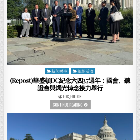
四
37
周
年
（转
载）
新闻时事
组织活动
Posted
in
(Repost)華盛頓DC紀念六四37週年：國會、聽
證會與燭光悼念接力舉行
AUTHOR:
FDC_EDITOR
(REPOST)
CONTINUE READING
華
盛
頓
DC
紀
念
六
四