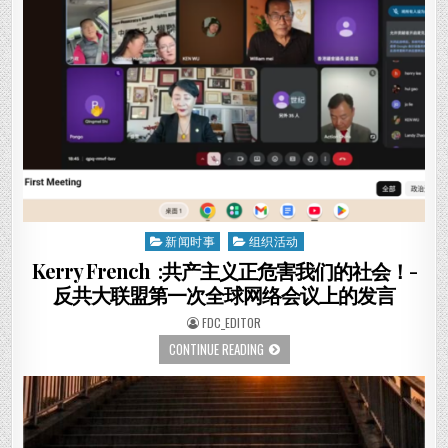
干
成
员
汇
聚
华
盛
顿
DC
参
加
在
美
国
国
会
山
举
新闻时事
组织活动
Posted
办
的“六
in
Kerry French :共产主义正危害我们的社会！-
四”纪
念
反共大联盟第一次全球网络会议上的发言
活
动
AUTHOR:
FDC_EDITOR
KERRY
CONTINUE READING
FRENCH
:
共
产
主
义
正