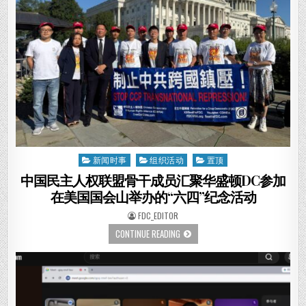
37
週
年：
國
會、
聽
證
會
與
燭
光
悼
念
接
力
舉
行
新闻时事
组织活动
置顶
Posted
in
中国民主人权联盟骨干成员汇聚华盛顿DC参加
在美国国会山举办的“六四”纪念活动
AUTHOR:
FDC_EDITOR
中
CONTINUE READING
国
民
主
人
权
联
盟
骨