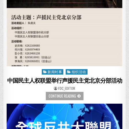
危
害
我
们
的
社
会！-
反
共
大
联
盟
第
一
次
全
球
网
络
新闻时事
组织活动
Posted
会
议
in
中国民主人权联盟举行声援民主党北京分部活动
上
的
发
AUTHOR:
FDC_EDITOR
言
中
CONTINUE READING
国
民
主
人
权
联
盟
举