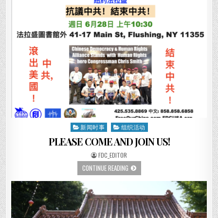
真
盟、
相
民
(转
主
载)
中
國
陣
線、
中
國
民
主
黨
（USA)、
中
國
自
由
軍、
中
華
新闻时事
组织活动
Posted
共
和
in
PLEASE COME AND JOIN US!
黨
聯
合
AUTHOR:
FDC_EDITOR
聲
明
PLEASE
CONTINUE READING
COME
AND
JOIN
US!