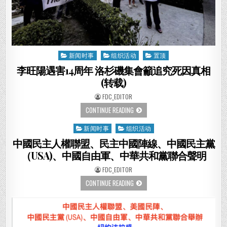
新闻时事
组织活动
置顶
Posted
in
李旺陽遇害14周年 洛杉磯集會籲追究死因真相
(转载)
AUTHOR:
FDC_EDITOR
李
CONTINUE READING
旺
陽
新闻时事
组织活动
Posted
遇
害
in
中國民主人權聯盟、民主中國陣線、中國民主黨
14
周
（USA)、中國自由軍、中華共和黨聯合聲明
年
洛
杉
AUTHOR:
FDC_EDITOR
磯
集
中
CONTINUE READING
會
國
籲
民
追
主
究
人
死
權
因
聯