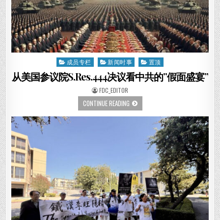
成员专栏
新闻时事
置顶
Posted
in
从美国参议院S.Res.444决议看中共的”假面盛宴”
AUTHOR:
FDC_EDITOR
从
CONTINUE READING
美
国
参
议
院
S.RES.444
决
议
看
中
共
的”假
面
盛
宴”