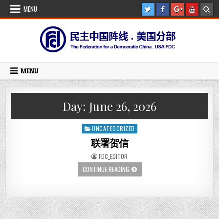
Skip
MENU
to
content
MENU
Day:
June 26, 2026
UNCATEGORIZED
Posted
in
联署贺信
AUTHOR:
FDC_EDITOR
联
CONTINUE READING
署
贺
信