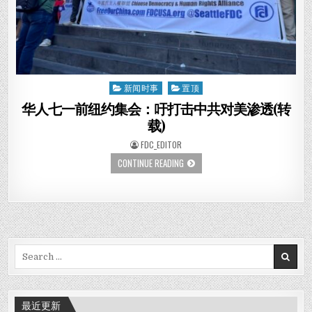
新闻时事
置顶
Posted
in
华人七一前纽约集会：吁打击中共对美渗透(转
载)
AUTHOR:
FDC_EDITOR
华
CONTINUE READING
人
七
一
前
纽
约
集
会：
吁
Search
打
击
for:
中
共
对
美
最近更新
渗