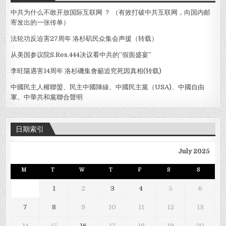
透
(转
中共为什么不敢开放国际互联网 ？ （有效打破中共互联网，向国内邮
载)
寄发出的一张传单）
法轮功反迫害27周年 洛杉矶民众集会声援（转载）
从美国参议院S.Res.444决议看中共的”假面盛宴”
李旺陽遇害14周年 洛杉磯集會籲追究死因真相(转载)
中國民主人權聯盟、民主中國陣線、中國民主黨（USA)、中國自由
軍、中華共和黨聯合聲明
日期索引
July 2025
M
T
W
T
F
S
S
1
2
3
4
5
6
7
8
9
10
11
12
13
14
15
16
17
18
19
20