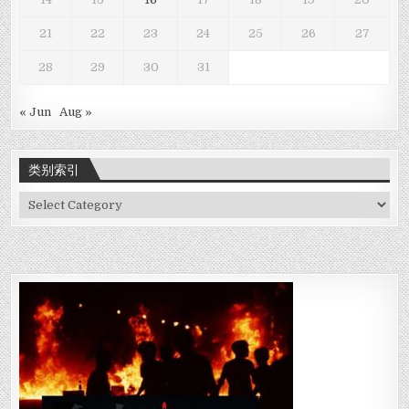
21
22
23
24
25
26
27
28
29
30
31
« Jun
Aug »
类别索引
类
别
索
引