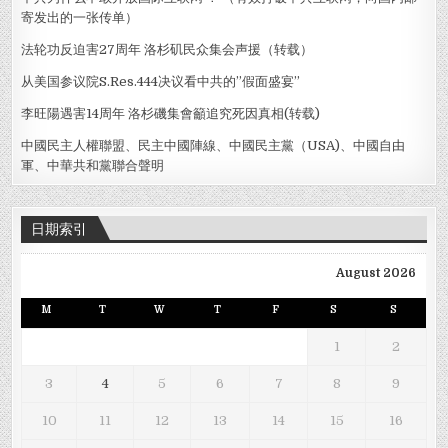
寄发出的一张传单）
法轮功反迫害27周年 洛杉矶民众集会声援（转载）
从美国参议院S.Res.444决议看中共的”假面盛宴”
李旺陽遇害14周年 洛杉磯集會籲追究死因真相(转载)
中國民主人權聯盟、民主中國陣線、中國民主黨（USA)、中國自由
軍、中華共和黨聯合聲明
日期索引
August 2026
M
T
W
T
F
S
S
1
2
3
4
5
6
7
8
9
10
11
12
13
14
15
16