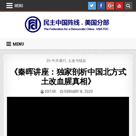
Skip
MENU
to
content
MENU
POSTED
中共暴行
,
土改与镇反
IN
《秦晖讲座：独家剖析中国北方式
土改血腥真相》
AUTHOR:
PUBLISHED
EDITOR
FEBRUARY 16, 2020
DATE: