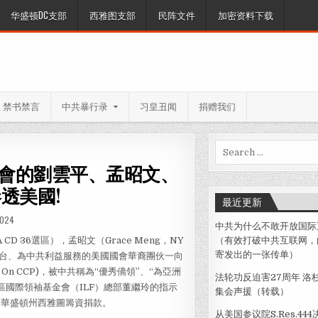
华盛顿DC支部
西雅图支部
民阵文件
加密资料下载
禁书禁言
中共暴行录
习皇丑闻
捐赠我们
Search
for:
國會的劉雲平、孟昭文、
透美國!
最近更新
2024
中共为什么不敢开放国际
CD 36選區），孟昭文（Grace Meng，NY
（有效打破中共互联网，
寄发出的一张传单）
為中共站台、為中共利益服務的美國國會華裔團伙一向
 On CCP)，被中共稱為“優秀僑領”、“為亞洲
法轮功反迫害27周年 洛
區國際領袖基金會（ILF）總部董繼玲的指示
集会声援（转载）
到華盛頓州西雅圖籌資捐款。
从美国参议院S.Res.44