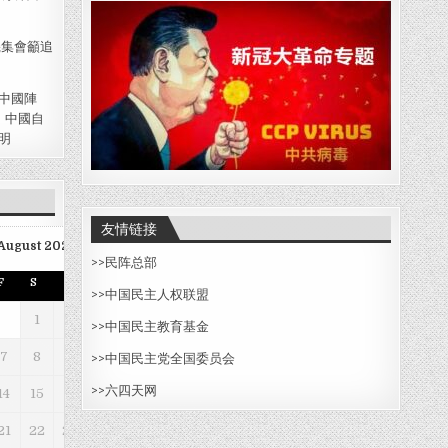
磯集會籲追
中國陣
、中國自
明
友情链接
August 2026
>>
民阵总部
F
S
S
>>中国民主人权联盟
1
2
>>
中国民主教育基金
7
8
9
>>
中国民主党全国委员会
>>六四天网
14
15
16
21
22
23