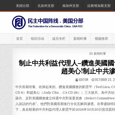
Skip
美国分部
北加州支部
南加州支部
拉斯维加斯支部
to
content
首页
组织活动
成员专栏
新闻时事
视频推荐
POSTED
新闻时事
IN
制止中共利益代理人–鑽進美國
趙美心!制止中共滲
AUTHOR:
PUBLISHED
EDITOR
OCTOBER 22, 
DATE:
中共長期培養、吹捧起來的、鑽進美國國會的劉雲平（Ted Lieu, CA 
CD 6）和趙美心（Judy Chu， CA CD 26））三大挺共、
舔共、反對美國國會建立特選中共對策委員會（Select Committee
人說話的代表”。他們對美國長期進行分化瓦解與滲透。在華盛頓特
下，臭名昭著的中共利益代理人劉雲平於2024年10月20日曾流竄