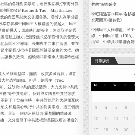
人社區的各種對美滲透，進行孤立和打擊海外異
共的”假面盛宴”
給Kenneth Tao、Martha Lee
李旺陽遇害14周年 洛杉
ervice 颁发的奧巴馬总统义务服务奖。發獎人為華盛頓
究死因真相(转载)
大屠殺幸存者和中國民主人權聯盟的發起人、民主
中國民主人權聯盟、民主
發獎會前幾天，因總統已經簽名，無法取消金秀
線、中國民主黨（USA)
雅圖活動主辦方把頒獎儀式必須從慣例的發獎大
由軍、中華共和黨聯合聲
其他新聞不准報導。長期與中共來往密切、並在
的趙小蘭長期把持着國際領袖基金會的大權。她
中共讓步的敗策。趙曉蘭和新繼承人董繼玲已經
日期索引
疆人民關進監獄，賄賂、收買多國官員，違背
大的恐怖組織。但是，劉雲平（Ted
M
T
W
T
，一直參加、並鼓吹中共的慶祝活動，大力支持中共政
歧視”等中共詭辯， 反對成立國會中共特別委
見不到了！曾幾何時，中共對他們的大肆相互吹
孟昭文和趙美心執行中共的對美滲透。這三個鑽
3
4
5
6
美國。最近，紐約州長凱西·霍楚爾的華裔幕
10
11
12
13
被捕，充分證明了中共政權對美國政府的滲透的
17
18
19
20