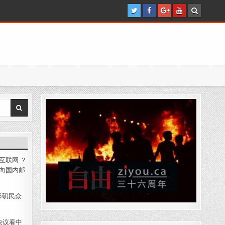
互联网 ？
向国内邮
杉矶民众
4决议看中