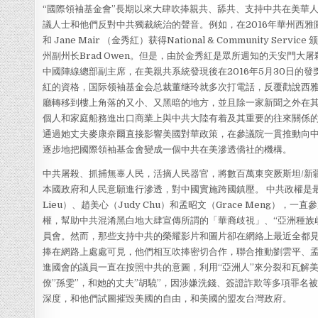
“國際領袖基金會”長期以來大肆吹捧親共、舔共、支持中共在美華
議人士和他們反對中共獨裁統治的聲音。例如，在2016年華州西雅圖地區頒發
和 Jane Mair （金秀紅）获得National & Community S
州副州长Brad Owen。但是，由於金秀紅是眾所週知的天安門
中國陣線總部副主席，在美親共系統發現後在2016年5月30日的
紅的資格，国际领袖基金会总裁董继玲就多次打電話，反覆勸說西
廳轉移到樓上角落的又小、又黑暗的地方，並且除一家新聞之外在
個人和家庭船務進出口商業上與中共大陸有着及其重要的往來關係
通過她丈夫麥康奈爾直接影響美國對華政策，在參議院一貫推動向
逐步地把國際領袖基金會變成一個中共在美滲透僑社的機構。
中共屠殺、抓捕無辜人民，活摘人民器官，將數百萬東突厥斯坦/新
本國政府和人民意願進行滲透，對中國實施跨國鎮壓。 中共政權是最
Lieu）、趙美心（Judy Chu）和孟昭文（Grace Meng）
權，幫助中共混淆黑白地大肆宣傳所謂的「華裔歧視」、“亞洲種族
員會。然而，那些支持中共的榮耀影片和圖片卻在網絡上最近全都
捧在網路上處處可見，他們相互吹捧密切合作，聯合推動劉雲平、
進國會的議員一直在按照中共的意圖，利用“亞洲人”來分裂和瓦解
僚”孫雯”，和她的丈夫”胡驍”，因涉嫌洗錢、簽證詐欺等多項罪名
深度，和他們試圖摧毀美國的自由，和美國的盟友台灣政府。