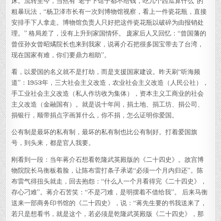
床。流转至今，当然有“老子下馆子都不给钱，吃几个西瓜算什么”的
粗暴玩法，“杨卫泽市长有一次到博物馆视察，看上一件瓷花瓶，直接
安排手下人拿走。博物馆负责人只好把这件瓷花瓶以破碎为由报销处
理。” 格局差了，没有上升到家国情怀。 庞家后人又回忆：“曾国藩的
曾侄孙女曾昭燏院长也来到我家，说蒋介石把很多国宝带去了台湾，
现在国家有难，你们要鼎力相助”。
看，以爱国的名义就不是打劫，而是支援国家建设。昨天刷“听海频
道”：1953年，三大社会主义改造，农业社会主义改造（人民公社），
手工业社会主义改造（私人作坊收为集体），资本主义工商业的社会
主义改造（金融国有）。就是说十年间，捐土地、捐工坊、捐公司、
捐银行，顺带捐点字画算什么，你不捐，怎么证明你爱国。
公有制是最坏的私有制，最坏的私有制也比公有制好。打着爱国旗
号，到头来，都是官人我要。
刚看到一段：当年蒋介石想看乾隆武英殿版的《二十四史》。故宫博
物院院长马衡板着脸，让陈布雷打条子承诺“必须一个月内归还”。陈
布雷气得扭头就走，回去抱怨：“什么人一个月看得完《二十四史》，
存心刁难”。蒋介石苦笑：“不是刁难，是明摆着不借给我”。 后来马衡
送来一部商务印书馆的《二十四史》，说：“蒋先生要的书我送来了，
若只是想看书，就是这个，若必须是乾隆武英殿版《二十四史》，那