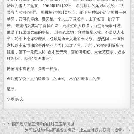
治压力也大了起来。 1964年12月22日，看完病后的她跟司机说：“去
灵谷寺散散心吧”。 司机把她拉到灵谷寺。她下车时贴心给了司机一包
苹果，要司机等她。那天她一个人上了灵谷寺，上了塔顶，跳了下
来。 陈寅恪为其写了首悼亡诗：高才短命人谁惜，白璧青蝇事可嗟。
他是了解里面发生的事情。 所有的文物，背后都是人物。不是贩夫走
卒，轮不上仓库管理员，必须是通天入地的天龙族。 忽然间，一直独
家报道南京博物院事件的亚洲周刊就炸了号。此前，它被令删除所有
报道，留下一段藏头诗“春水碧于天，画船听雨眠。未老莫还乡，还乡
须断肠”。就是“春画未还”。
博物院水有多深，像海一样深。
金瓶梅又说：只怕睁着眼儿的金刚，不怕闭着眼儿的佛。
散朝。
李承鹏/文
Post
← 中國民運領袖王炳章的妹妹王玉華病逝
navigation
为阿拉斯加峰会而准备的纲要：建立全球反共联盟（盛雪） →