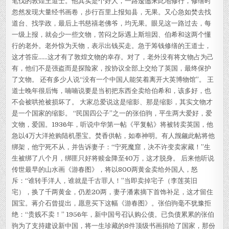
笔伐的敦煌王道士。他其实是个好人，一路逶迤来此地修行，修缮时
忽然发现大量经书画卷，步行百里上报知县，无果。又心急如焚去找
道台、找学政，最后上书慈禧老佛爷，均无果。眼见这一路过去，每
一级上报，就会少一些文物，苦闷之际遇上斯坦因、伯希和这两个懂
行的老外。老外惊为天物，表示出钱买走。急于筹钱修缮的王道士，
这才答应……这才有了敦煌文物的幸存。对了，老外没有将文物占为己
有，他们不是强盗而是探险家，按协议全部上交给了英国，最终保护
了文物。 还有多少人说“没有一个中国人能笑着离开大英博物馆”。 王
道士晚年很后悔，喃喃说要是当初把东西全卖给伯希和，该多好，也
不会被哄抢被损坏了。 大家总爱说这是缩影、那是缩影，其实文物才
是一个国家的缩影。 “民国四公子”之一的张伯驹，平生两大爱好，爱
文物，爱国。1936年，听说中华第一帖《平复帖》将被转卖英国，他
急以4万大洋抢购陆机墨宝。焚香供帖，如奉神明。有人觊觎此帖将他
绑架，他宁死不从，并告诉妻子：“宁死魔窟，决不许变卖家藏！”生
生被绑了八个月，绑匪只好将赎金降至40万，这才脱身。 后来他听说
传世最早的山水画《游春图》，将以800两黄金卖给外国人，怒
斥：“谁转手洋人，谁就是千古罪人！”当即卖掉宅子（李莲英旧
宅），换了千两黄金，仍差20两，妻子潘素摘下首饰补足，这才留住
国宝。蒋介石曾提出，愿意买下这幅《游春图》。张伯驹毫不犹豫拒
绝：“贵贱不卖！” 1956年，新中国号召认购公债。已负债累累的张伯
驹为了支持建设新中国，将一生珍藏的8件顶级书画捐给了国家，那份