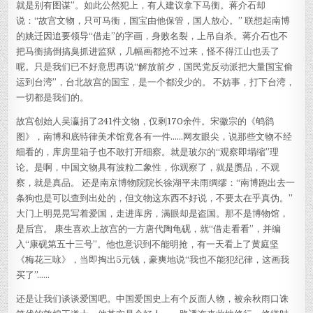
就是别有图谋”。如此公然犯上，有人建议拿下马衡。蒋介石却
说：“故宫文物，只可马衡，国宝由他保管，国人放心。” 联想起南博
的姚迁因追要领导“借走”的字画，身败名裂，上吊自杀。蒋介石也不
把马衡搞倒搞臭抓进监狱，几幅画都抢不过来，怪不得江山也丢了
呢。只是我们已不好意思再说“解放前夕，国民党反动派把大量国宝偷
运到台湾”，台北故宫的国宝，是一个都没少的。 不妨事，打下台湾，
一切都是我们的。
故宫创始人吴瀛捐了241件文物，仅剩170余件。宋徽宗的《鸲鹆
图》，南博和底特律美术馆竟各有一件……网友眼尖，说那些文物不经
细看的，库房里箱子也不敢打开细察。就是玻尔的“观察即塌缩”理
论。是啊，中国文物具有波粒二象性，你观察了，就是赝品，不观
察，就是真品。 还是南京博物院院长徐湖平未雨绸缪：“南博跑出去一
条狗也是可以查到出处的，但文物这东西不好说，不要太在乎真伪。”
大门上明晃晃写着爱国，走进库房，满眼却是盗国。那不是博物馆，
是后宫。 康生喜欢上故宫的一方唐代陶龟砚，就“借走看看”，并编
入“康砚第五十三号”。他也意识到不能明抢，有一天看上了黄庭坚
《梅花三咏》，当即掏出5元钱，豪爽地说“我也不能犯纪律，这画我
买了”……
还是让我们谈谈爱国吧。中国爱国史上有个反面人物，被余秋雨口诛