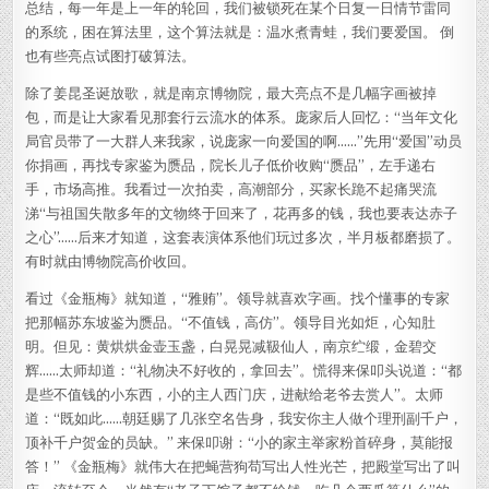
总结，每一年是上一年的轮回，我们被锁死在某个日复一日情节雷同
的系统，困在算法里，这个算法就是：温水煮青蛙，我们要爱国。 倒
也有些亮点试图打破算法。
除了姜昆圣诞放歌，就是南京博物院，最大亮点不是几幅字画被掉
包，而是让大家看见那套行云流水的体系。庞家后人回忆：“当年文化
局官员带了一大群人来我家，说庞家一向爱国的啊……”先用“爱国”动员
你捐画，再找专家鉴为赝品，院长儿子低价收购“赝品”，左手递右
手，市场高推。我看过一次拍卖，高潮部分，买家长跪不起痛哭流
涕“与祖国失散多年的文物终于回来了，花再多的钱，我也要表达赤子
之心”……后来才知道，这套表演体系他们玩过多次，半月板都磨损了。
有时就由博物院高价收回。
看过《金瓶梅》就知道，“雅贿”。领导就喜欢字画。找个懂事的专家
把那幅苏东坡鉴为赝品。“不值钱，高仿”。领导目光如炬，心知肚
明。但见：黄烘烘金壶玉盏，白晃晃减靸仙人，南京纻缎，金碧交
辉……太师却道：“礼物决不好收的，拿回去”。慌得来保叩头说道：“都
是些不值钱的小东西，小的主人西门庆，进献给老爷去赏人”。太师
道：“既如此……朝廷赐了几张空名告身，我安你主人做个理刑副千户，
顶补千户贺金的员缺。” 来保叩谢：“小的家主举家粉首碎身，莫能报
答！” 《金瓶梅》就伟大在把蝇营狗苟写出人性光芒，把殿堂写出了叫