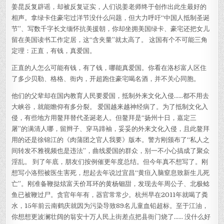
姜昆反复辟谣，却被反复证实，人们说姜老师终于创作出此生最好的
相声。拿绿卡住豪宅过洋节没什么问题，但大力呼吁“中国人抵制圣诞
节”、写数千字长文缅怀抗美援朝，你却坐拥美国绿卡、豪宅还把女儿
留在美国读书工作定居，这“含夹量”就太高了。 这国有个不可能三角
定理：正直，有钱，真爱国。
正直的人怎么可能有钱，有了钱，哪能真爱国。你看在洛杉富人区住
了多少贝勒、格格、衙内，开超跑住豪宅喝名酒，并不关心同胞。
他们的父辈却在国内教育人民要爱国，抵制外来文化入侵……都不用去
大峡谷，就能瞻仰有多分裂。 爱国越来越神经病了。为了抵制文化入
侵，有些地方用鳌拜替代圣诞老人。但鳌拜是“扬州十日，嘉定三
屠”的满清人哪，留辫子、穿马蹄袖，妥妥的外来文化入侵，且此鳌拜
用的还是徐锦江的《肉蒲团之官人我要》版本。警方刚颁布了“私人之
间转发不雅视频也是违法”，曲线爱国的群众，别一不小心搞成了聚众
淫乱。 到了年底，朋友们按例催更年度总结。但今年真不想写了。刚
想写小洛熙被医生害死，想起去年说过宜昌“黄疸入脑窒息致新生儿死
亡”。刚准备鞭挞炫富天价耳环的黄杨钿甜，发现去年周公子、北极鲶
鱼已被鞭过尸。贪官年年有，器官常常少。杭州早在2011年就喝了粪
水，15年前云南鹤庆就因为污染导致89名儿童血铅超标。至于江油，
你想想更波澜壮阔的翁安十万人民上街差点把县衙门烧了…… 没什么好