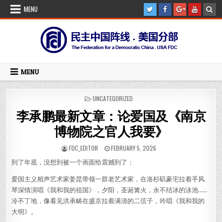
Skip
MENU
to
content
MENU
POSTED
UNCATEGORIZED
IN
李承鹏最新文章：论爱国及《南京
博物院之官人我要》
AUTHOR:
PUBLISHED
FDC_EDITOR
FEBRUARY 5, 2026
DATE:
到了年底，没想到被一个画面给震撼到了：
爱国主义相声艺术家姜昆带领一群老艺术家，在洛杉矶豪宅拉着手风
琴深情演唱《我和我的祖国》，夕阳，圣诞篝火，永不结冰的泳池……
冷不丁地，像看见洪承畴在盛京拉着满清的二弦子，吟唱《我和我的
大明》。