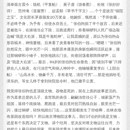
清单烁古震今：陆机《平复帖》、展子虔《游春图》、杜牧《张好好
诗》、范仲淹《道服赞》、赵孟頫《草书千字文》……个个是故宫“镇院
之宝”。文化部长茅盾颁发20万奖金，他婉拒，慨然道：“予所收藏，
不必终予身，为予有，但使永存吾土。” 张伯驹捐了半个故宫，后来还
是被批斗，在操场当众下跪，沿跑道爬行，拎着铜锣到人民广场边敲
边喊“我是大右派，我是牛鬼蛇神”。让我震撼的是，原以为张伯驹会
形容槁木，神情萎顿。后来看了炎黄春秋写的一段……“嗯嗯！”张伯驹
欣然应允，眼中光芒一闪，他那原本僵直的身躯也瞬间活跃起来，接
过那铜锣和小锤子，轻快地踏出门去。街巷回荡着那阵阵锣声，以
及“我是大右派”…… 最后，84岁的张伯驹生命垂危，因“级别不够”只得
挤在八人病房。在污浊空气和病人呻吟中，他喃喃重复李白《上阳台
帖》：“山高水长，物象千万，非有老笔，清壮可穷”……那是他捐给毛
泽东的。等女儿终于拿到转院批令时，他已撒手尘寰。
我觉得张伯驹也是顶级文物。器物是死的，留在上面的故事是活的。
作为直隶总督的儿子、袁世凯的表侄，翩翩浊世佳公子，倾家荡产为
祖国，落得个跪操场、爬跑道，最后竟对惩罚熟练自如，眼里光芒一
闪，接过铜锣，轻快地踏出门去……这里面都发生了些啥啊，吉林农场
有基因改造组吗？ 所以南京博物院这事儿，我们讨论的到底是文物，
还是有个东西决定了文物。讲个结局，坚决反对将文物运往台湾、力
劝把个人藏品捐给国家、因表现优秀当上南博院长的曾昭燏，后来政