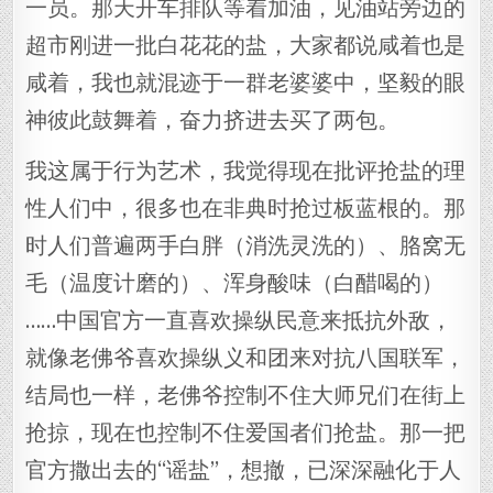
一员。那天开车排队等着加油，见油站旁边的
超市刚进一批白花花的盐，大家都说咸着也是
咸着，我也就混迹于一群老婆婆中，坚毅的眼
神彼此鼓舞着，奋力挤进去买了两包。
我这属于行为艺术，我觉得现在批评抢盐的理
性人们中，很多也在非典时抢过板蓝根的。那
时人们普遍两手白胖（消洗灵洗的）、胳窝无
毛（温度计磨的）、浑身酸味（白醋喝的）
……中国官方一直喜欢操纵民意来抵抗外敌，
就像老佛爷喜欢操纵义和团来对抗八国联军，
结局也一样，老佛爷控制不住大师兄们在街上
抢掠，现在也控制不住爱国者们抢盐。那一把
官方撒出去的“谣盐”，想撤，已深深融化于人