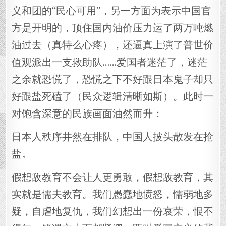
义和团的“民心可用”，另一方面为表示中国官
方是开明的，顶住国内油价压力运了两万吨燃
油过去（真特么心疼），还逼真上演了普世价
值观派出一支救助队……爱国者迷茫了，迷茫
之余就恐慌了，恐慌之下不好跟日本鬼子却只
好跟盐死磕了（民众逻辑清晰如斯）。此时一
对饱含深意的民族画面油然而升：
日本人秩序井然在排队，中国人披头散发在抢
盐。
假想敌教育不会让人更勇敢，假想敌教育，其
实就是懦夫教育。我们愚蠢地愤怒，懦弱地多
疑，自虐地复仇，我们幻想出一份哀荣，恨不