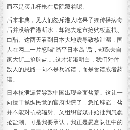
而不是买几杆枪在后院藏着呢。
后来非典，见人们怒斥港人吃果子狸传播病毒
后并没给香港断水，却跑去超市抢购板蓝根、
白醋。这两天看到日本大地震导致核泄漏，国
人在网上一片怒喝“踏平日本岛”后，却跑去自
家大街上抢购盐……这才渐渐明白，我们对付
敌人的思路一向不是兵器谱，而是食谱或者药
谱。
日本核泄漏竟导致中国出现全面盐荒。这让一
向擅于操纵民意的官府也慌了，急忙辟谣：盐
并不能对抗核辐射。又组织官媒开始批判愚蠢
抢盐潮。可是我要承认，我正是愚蠢队伍中的