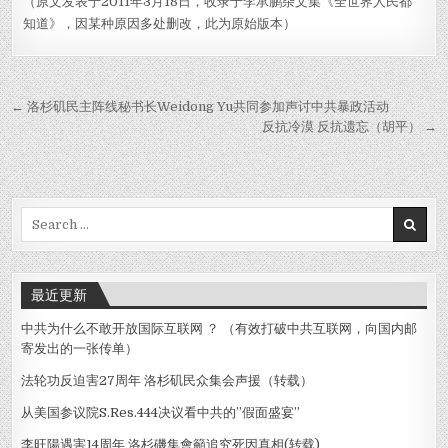
（原文发表于2011年3月18日，收录于李承鹏杂文集《全世界人民都
知道》，因某种原因多处删改，此为原始版本）
Post
← 洛杉矶民主阵线秘书长Weidong Yu共同参加声讨中共暴政活动
navigation
反抗冷漠 反抗遗忘（胡平） →
Search
for:
最近更新
中共为什么不敢开放国际互联网 ？ （有效打破中共互联网，向国内邮
寄发出的一张传单）
法轮功反迫害27周年 洛杉矶民众集会声援（转载）
从美国参议院S.Res.444决议看中共的”假面盛宴”
李旺陽遇害14周年 洛杉磯集會籲追究死因真相(转载)