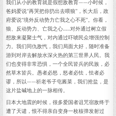
我们从小的教育就是假想敌教育——小时候，
爸妈爱说“再哭把你扔出去喂狼”，长大后，政
府爱说“境外反动势力亡我之心不死”。你看，
狼、反动势力、亡我之心……对外通过树立假
想敌来凝聚士气，对内通过吓唬民众增强控制
力。我们同仇敌忾，我们局面大好，随时准备
游到对岸去解放水深火热的第三世界人民。我
们也变得非常恐惧，一个全民皆兵的民族，必
然草木皆兵。愚者必怒，怒者必怯，怯者必
谬，所以——祈老爷子屯酱菜，我们抢盐，是
这片盐碱地上的一脉相传。
日本大地震的时候，很多爱国者诅咒宿敌终于
遭了天谴，恨不得亲自变身一枚核弹发射过