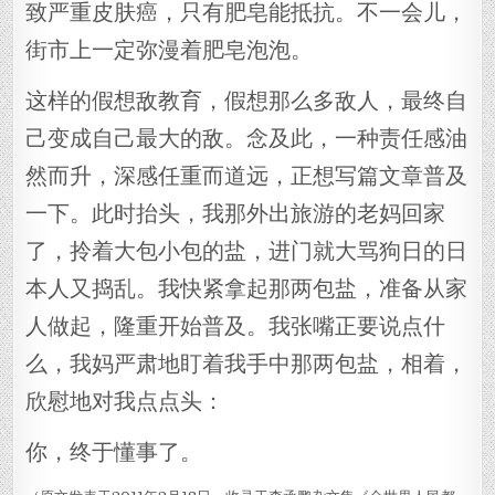
致严重皮肤癌，只有肥皂能抵抗。不一会儿，
街市上一定弥漫着肥皂泡泡。
这样的假想敌教育，假想那么多敌人，最终自
己变成自己最大的敌。念及此，一种责任感油
然而升，深感任重而道远，正想写篇文章普及
一下。此时抬头，我那外出旅游的老妈回家
了，拎着大包小包的盐，进门就大骂狗日的日
本人又捣乱。我快紧拿起那两包盐，准备从家
人做起，隆重开始普及。我张嘴正要说点什
么，我妈严肃地盯着我手中那两包盐，相着，
欣慰地对我点点头：
你，终于懂事了。