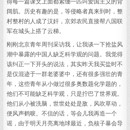
得每一篇课文上面都紧绷一匹叫爱国主义的背
阔肌。历史有趣的是，等侵略者真来到时，整
村整村的人成了汉奸，京郊农民直接帮八国联
军在城头上搭了云梯。
刚刚北京青年周刊采访我，让我谈一下抢盐风
潮中暴露的中国人缺乏科学观的问题。我觉得
该纠正一下开头的说法，其实昨天我买盐时不
是仅混迹于一群老婆婆中，还有很多强壮的青
年，这些青年从小做过很多奥数题化学题的，
他们不可能缺乏科学观，只是拧巴了世界观。
他们从小被洗脑，世世处处是敌，风吹草动，
便风声鹤唳。不信的话，等会儿我再造一个
谣，由于明天月亮离地球最近，负核子暴会导