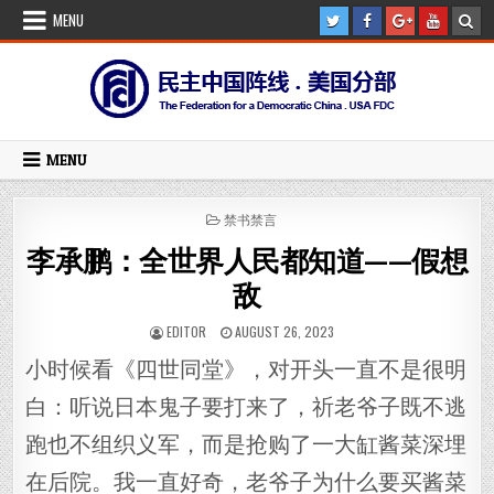
Skip
MENU
to
content
MENU
POSTED
禁书禁言
IN
李承鹏：全世界人民都知道——假想
敌
AUTHOR:
PUBLISHED
EDITOR
AUGUST 26, 2023
DATE:
小时候看《四世同堂》，对开头一直不是很明
白：听说日本鬼子要打来了，祈老爷子既不逃
跑也不组织义军，而是抢购了一大缸酱菜深埋
在后院。我一直好奇，老爷子为什么要买酱菜