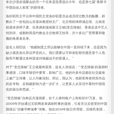
本次沙漠农场聚会的另一个任务是投票选出今年、也是第七届“奥斯卡
中国自由人权奖”的获得者。
洛杉矶民主平台和中国民主党洛杉矶委员会成员经过数月的酝酿，斟
酌出了一份包括山东退休教授孙文广、北京维权律师浦志强、云南党
校退休讲师子肃、在美讽刺漫画家王立铭(变态辣椒)、香港反送中艺人
何韵诗、成都秋雨圣约教会主任牧师王怡等，共十多位广受尊重和敬
佩的角逐者名单。
提名人胡烈说：“独裁制度之所以能够在中国一直持续下来，还是因为
缺少愿意发出异议声音的人。我们需要认可和表彰那些愿意冒个人危
险而不断通过各种渠道对独裁说不的普通人。”
对于“变态辣椒”王立铭最终获奖，提名人张锐说：“‘变态辣椒’的漫画时
事感强，口味辛辣切中要害，影响广泛。他的许多作品都在社交媒体
上被广泛传播，让人印象深刻。所以，我认为，他获奖将使得其作品
的反专制、反独裁影响力进一步扩大，让更多人从笑话中看到中国现
实的落伍和荒诞。”
“变态辣椒”自称反共漫画家，在个人推特账户上有粉丝37万多。他
2009年开始通过互联网发表讽刺时事的漫画，引发关注后曾受到中国
国保以“涉嫌寻衅滋事”传唤。他在2014年旅日并滞留，后移民美国，