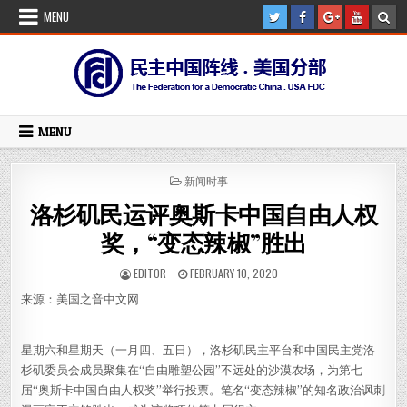
Skip
MENU
to
content
MENU
POSTED
新闻时事
IN
洛杉矶民运评奥斯卡中国自由人权
奖，“变态辣椒”胜出
AUTHOR:
PUBLISHED
EDITOR
FEBRUARY 10, 2020
DATE:
来源：美国之音中文网
星期六和星期天（一月四、五日），洛杉矶民主平台和中国民主党洛
杉矶委员会成员聚集在“自由雕塑公园”不远处的沙漠农场，为第七
届“奥斯卡中国自由人权奖”举行投票。笔名“变态辣椒”的知名政治讽刺