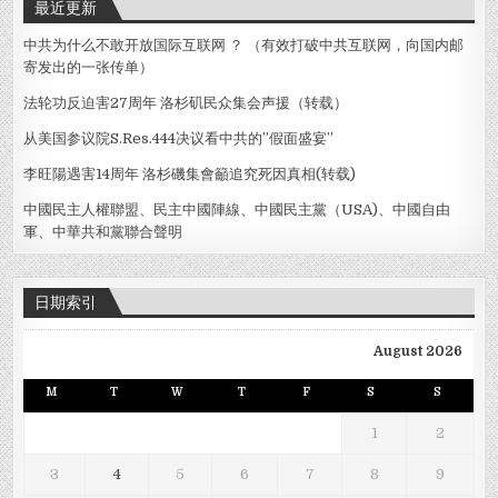
最近更新
中共为什么不敢开放国际互联网 ？ （有效打破中共互联网，向国内邮
寄发出的一张传单）
法轮功反迫害27周年 洛杉矶民众集会声援（转载）
从美国参议院S.Res.444决议看中共的”假面盛宴”
李旺陽遇害14周年 洛杉磯集會籲追究死因真相(转载)
中國民主人權聯盟、民主中國陣線、中國民主黨（USA)、中國自由
軍、中華共和黨聯合聲明
日期索引
August 2026
M
T
W
T
F
S
S
1
2
3
4
5
6
7
8
9