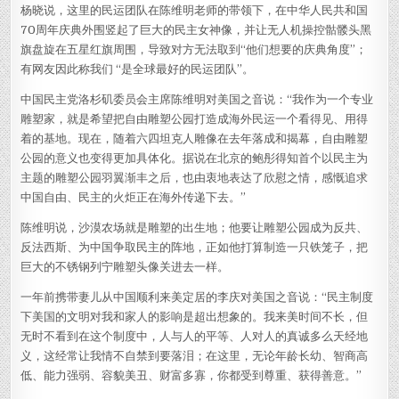
杨晓说，这里的民运团队在陈维明老师的带领下，在中华人民共和国
70周年庆典外围竖起了巨大的民主女神像，并让无人机操控骷髅头黑
旗盘旋在五星红旗周围，导致对方无法取到“他们想要的庆典角度”；
有网友因此称我们 “是全球最好的民运团队”。
中国民主党洛杉矶委员会主席陈维明对美国之音说：“我作为一个专业
雕塑家，就是希望把自由雕塑公园打造成海外民运一个看得见、用得
着的基地。现在，随着六四坦克人雕像在去年落成和揭幕，自由雕塑
公园的意义也变得更加具体化。据说在北京的鲍彤得知首个以民主为
主题的雕塑公园羽翼渐丰之后，也由衷地表达了欣慰之情，感慨追求
中国自由、民主的火炬正在海外传递下去。”
陈维明说，沙漠农场就是雕塑的出生地；他要让雕塑公园成为反共、
反法西斯、为中国争取民主的阵地，正如他打算制造一只铁笼子，把
巨大的不锈钢列宁雕塑头像关进去一样。
一年前携带妻儿从中国顺利来美定居的李庆对美国之音说：“民主制度
下美国的文明对我和家人的影响是超出想象的。我来美时间不长，但
无时不看到在这个制度中，人与人的平等、人对人的真诚多么天经地
义，这经常让我情不自禁到要落泪；在这里，无论年龄长幼、智商高
低、能力强弱、容貌美丑、财富多寡，你都受到尊重、获得善意。”