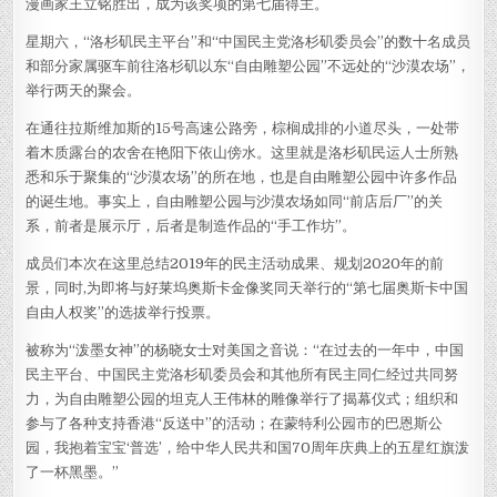
漫画家王立铭胜出，成为该奖项的第七届得主。
星期六，“洛杉矶民主平台”和“中国民主党洛杉矶委员会”的数十名成员
和部分家属驱车前往洛杉矶以东“自由雕塑公园”不远处的“沙漠农场”，
举行两天的聚会。
在通往拉斯维加斯的15号高速公路旁，棕榈成排的小道尽头，一处带
着木质露台的农舍在艳阳下依山傍水。这里就是洛杉矶民运人士所熟
悉和乐于聚集的“沙漠农场”的所在地，也是自由雕塑公园中许多作品
的诞生地。事实上，自由雕塑公园与沙漠农场如同“前店后厂”的关
系，前者是展示厅，后者是制造作品的“手工作坊”。
成员们本次在这里总结2019年的民主活动成果、规划2020年的前
景，同时,为即将与好莱坞奥斯卡金像奖同天举行的“第七届奥斯卡中国
自由人权奖”的选拔举行投票。
被称为“泼墨女神”的杨晓女士对美国之音说：“在过去的一年中，中国
民主平台、中国民主党洛杉矶委员会和其他所有民主同仁经过共同努
力，为自由雕塑公园的坦克人王伟林的雕像举行了揭幕仪式；组织和
参与了各种支持香港“反送中”的活动；在蒙特利公园市的巴恩斯公
园，我抱着宝宝‘普选’，给中华人民共和国70周年庆典上的五星红旗泼
了一杯黑墨。”