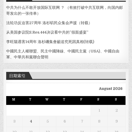
中共为什么不敢开放国际互联网 ？ （有效打破中共互联网，向国内邮
寄发出的一张传单）
法轮功反迫害27周年 洛杉矶民众集会声援（转载）
从美国参议院S.Res.444决议看中共的”假面盛宴”
李旺陽遇害14周年 洛杉磯集會籲追究死因真相(转载)
中國民主人權聯盟、民主中國陣線、中國民主黨（USA)、中國自由
軍、中華共和黨聯合聲明
日期索引
August 2026
M
T
W
T
F
S
S
1
2
3
4
5
6
7
8
9