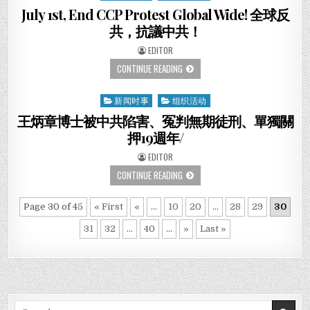
行
中
in
July 1st, End CCP Protest Global Wide! 全球反
抗
共
议
送
共，抗議中共！
示
终！
威
AUTHOR:
EDITOR
活
动
JULY
CONTINUE READING
1ST,
END
CCP
新闻时事
组织活动
Posted
PROTEST
GLOBAL
in
王炳章博士被中共陷害、冤判無期徒刑、單獨關
WIDE!
全
押19週年/
球
反
AUTHOR:
EDITOR
共，
抗
王
CONTINUE READING
議
炳
中
章
共！
博
Page 30 of 45
« First
«
...
10
20
...
28
29
30
士
被
中
31
32
...
40
...
»
Last »
共
陷
害、
冤
判
無
期
徒
Search
刑、