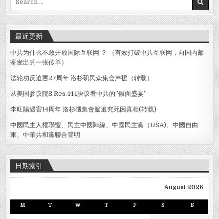
單
for:
獨
關
押
19
最近更新
週
年/
中共为什么不敢开放国际互联网 ？ （有效打破中共互联网，向国内邮
寄发出的一张传单）
法轮功反迫害27周年 洛杉矶民众集会声援（转载）
从美国参议院S.Res.444决议看中共的”假面盛宴”
李旺陽遇害14周年 洛杉磯集會籲追究死因真相(转载)
中國民主人權聯盟、民主中國陣線、中國民主黨（USA)、中國自由
軍、中華共和黨聯合聲明
日期索引
August 2026
M
T
W
T
F
S
S