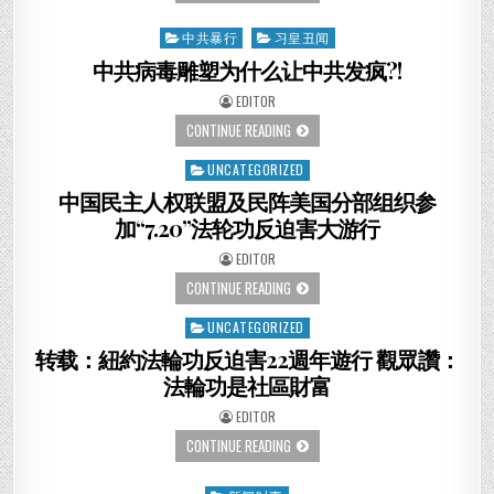
烈
事
要
件
求
通
中共暴行
习皇丑闻
Posted
美
告
國
in
中共病毒雕塑为什么让中共发疯?!
政
府
為
AUTHOR:
EDITOR
古
巴
中
CONTINUE READING
提
共
供
病
UNCATEGORIZED
Posted
互
毒
聯
雕
in
中国民主人权联盟及民阵美国分部组织参
網，
塑
8
为
加“7.20”法轮功反迫害大游行
月
什
15
么
日
让
AUTHOR:
EDITOR
支
中
持
共
中
CONTINUE READING
古
发
国
巴
疯?!
民
UNCATEGORIZED
Posted
活
主
動
人
in
转载：紐約法輪功反迫害22週年遊行 觀眾讚：
权
联
法輪功是社區財富
盟
及
民
AUTHOR:
EDITOR
阵
美
转
CONTINUE READING
国
载：
分
紐
部
約