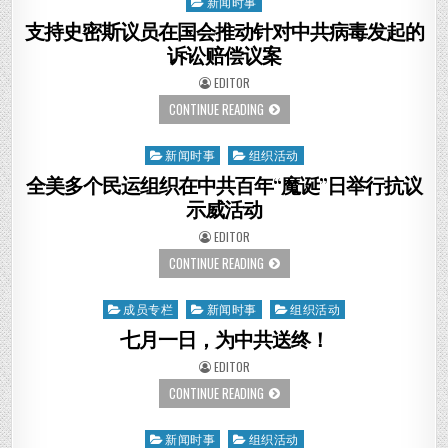
新闻时事
Posted
组
法
织
輪
in
支持史密斯议员在国会推动针对中共病毒发起的
参
功
加“7.20”法
反
诉讼赔偿议案
轮
迫
功
害
AUTHOR:
EDITOR
反
22
迫
週
支
CONTINUE READING
害
年
持
大
遊
史
游
行
密
行
觀
新闻时事
组织活动
Posted
斯
眾
议
讚：
in
全美多个民运组织在中共百年“魔诞”日举行抗议
员
法
在
輪
示威活动
国
功
会
是
AUTHOR:
EDITOR
推
社
动
區
全
CONTINUE READING
针
財
美
对
富
多
中
个
共
成员专栏
新闻时事
组织活动
Posted
民
病
运
毒
in
七月一日，为中共送终！
组
发
织
起
在
AUTHOR:
EDITOR
的
中
诉
共
七
CONTINUE READING
讼
百
月
赔
年“魔
一
偿
诞”日
日，
议
新闻时事
组织活动
Posted
举
为
案