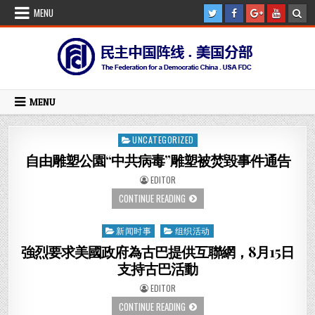
Skip
MENU
to
content
MENU
UNCATEGORIZED
Posted
in
自由雕塑公園“中共病毒”雕塑被焚毀事件通告
AUTHOR:
EDITOR
自
CONTINUE READING
由
雕
塑
新闻时事
组织活动
Posted
公
園“中
in
強烈要求美國政府為古巴提供互聯網，8月15日
共
病
支持古巴活動
毒”雕
塑
AUTHOR:
EDITOR
被
焚
強
CONTINUE READING
毀